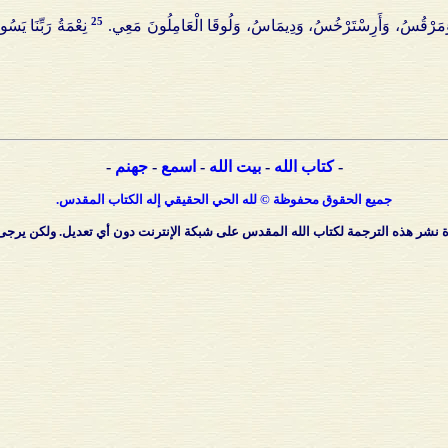
25
مَرْقُسُ، وَأَرِسْتَرْخُسُ، وَدِيمَاسُ، وَلُوقَا الْعَامِلُونَ مَعِي.
نِعْمَةُ رَبِّنَا يَس
-
كتاب الله
-
بيت الله
-
اسمع
-
جهنم
-
جميع
الحقوق
محفوظة
©
لله
الحي
الحقيقي
إله
الكتاب
المقدس
.
ر هذه الترجمة لكتاب الله المقدس على شبكة الإنترنت دون أي تعديل. ولكن يرجى 