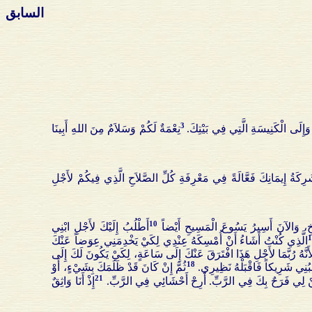
السابق
3
ا، وَإِلَى الْكَنِيسَةِ الَّتِي فِي بَيْتِكَ.
نِعْمَةٌ لَكُمْ وَسَلاَمٌ مِنَ اللهِ أَبِينَا
ِكَةُ إِيمَانِكَ فَعَّالَةً فِي مَعْرِفَةِ كُلِّ الصَّلاَحِ الَّذِي فِيكُمْ لأَجْلِ
10
َيْخِ، وَالآنَ أَسِيرُ يَسُوعَ الْمَسِيحِ أَيْضاً
أَطْلُبُ إِلَيْكَ لأَجْلِ ابْنِي
الَّذِي كُنْتُ أَشَاءُ أَنْ أُمْسِكَهُ عِنْدِي لِكَيْ يَخْدِمَنِي عِوَضاً عَنْكَ
أَنَّهُ رُبَّمَا لأَجْلِ هَذَا افْتَرَقَ عَنْكَ إِلَى سَاعَةٍ، لِكَيْ يَكُونَ لَكَ إِلَى
18
بُنِي شَرِيكاً فَاقْبَلْهُ نَظِيرِي.
ثُمَّ إِنْ كَانَ قَدْ ظَلَمَكَ بِشَيْءٍ، أَوْ
21
يَكُنْ لِي فَرَحٌ بِكَ فِي الرَّبِّ. أَرِحْ أَحْشَائِي فِي الرَّبِّ.
إِذْ أَنَا وَاثِقٌ