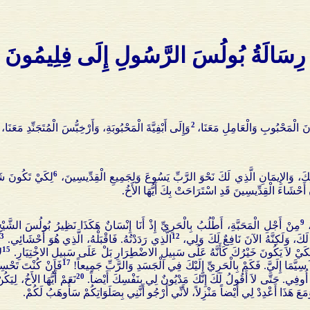
رِسَالَةُ بُولُسَ الرَّسُولِ إِلَى فِلِيمُونَ
2
 الْمَحْبُوبِ وَالْعَامِلِ مَعَنَا،
وَإِلَى أَبْفِيَّةَ الْمَحْبُوبَةِ، وَأَرْخِبُّسَ الْمُتَجَنِّدِ مَعَنَ
6
ِكَ، وَالإِيمَانِ الَّذِي لَكَ نَحْوَ الرَّبِّ يَسُوعَ وَلِجَمِيعِ الْقِدِّيسِينَ،
لِكَيْ تَكُونَ شَر
َّ أَحْشَاءَ الْقِدِّيسِينَ قَدِ اسْتَرَاحَتْ بِكَ أَيُّهَا الأَخُ.
9
مِنْ أَجْلِ الْمَحَبَّةِ، أَطْلُبُ بِالْحَرِيِّ إِذْ أَنَا إِنْسَانٌ هَكَذَا نَظِيرُ بُولُسَ الشّ
13
12
 لَكَ، وَلَكِنَّهُ الآنَ نَافِعٌ لَكَ وَلِي،
الَّذِي رَدَدْتُهُ. فَاقْبَلْهُ، الَّذِي هُوَ أَحْشَائِي.
15
ً، لِكَيْ لاَ يَكُونَ خَيْرُكَ كَأَنَّهُ عَلَى سَبِيلِ الاضْطِرَارِ بَلْ عَلَى سَبِيلِ الاخْتِيَارِ.
ل
17
 سِيَّمَا إِلَيَّ. فَكَمْ بِالْحَرِيِّ إِلَيْكَ فِي الْجَسَدِ وَالرَّبِّ جَمِيعاً!
فَإِنْ كُنْتَ تَحْسِ
20
َا أُوفِي. حَتَّى لاَ أَقُولُ لَكَ إِنَّكَ مَدْيُونٌ لِي بِنَفْسِكَ أَيْضاً.
نَعَمْ أَيُّهَا الأَخُ، لِ
مَعَ هَذَا أَعْدِدْ لِي أَيْضاً مَنْزِلاً، لأَنِّي أَرْجُو أَنَّنِي بِصَلَوَاتِكُمْ سَأُوهَبُ لَكُمْ.