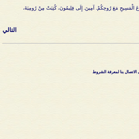
ُوعَ الْمَسِيحِ مَعَ رُوحِكُمْ. آمِينَ. إِلَى فِلِيمُونَ، كُتِبَتْ مِنْ رُومِيَةَ،
التالي
الاتصال بنا لمعرفة الشروط