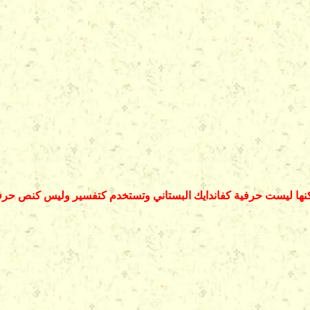
ها ليست حرفية كفاندايك البستاني وتستخدم كتفسير وليس كنص حر